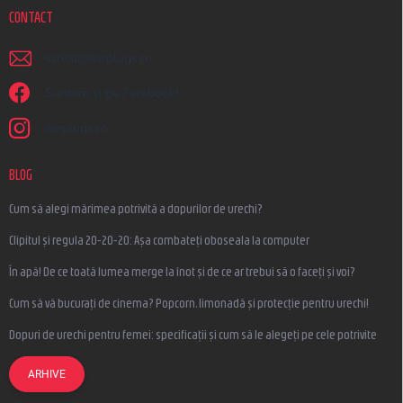
CONTACT
scrieti
@
earplugs.ro
Suntem și pe Facebook!
earplugs.ro
BLOG
Cum să alegi mărimea potrivită a dopurilor de urechi?
Clipitul și regula 20-20-20: Așa combateți oboseala la computer
În apă! De ce toată lumea merge la înot și de ce ar trebui să o faceți și voi?
Cum să vă bucurați de cinema? Popcorn, limonadă și protecție pentru urechi!
Dopuri de urechi pentru femei: specificații și cum să le alegeți pe cele potrivite
ARHIVE