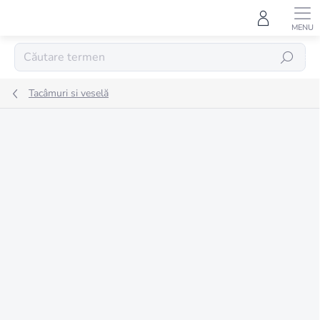
Treci
la
conținut
CĂUTARE
Tacâmuri si veselă