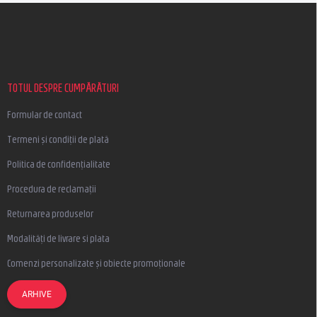
S
u
b
s
o
l
TOTUL DESPRE CUMPĂRĂTURI
Formular de contact
Termeni și condiții de plată
Politica de confidențialitate
Procedura de reclamații
Returnarea produselor
Modalități de livrare si plata
Comenzi personalizate și obiecte promoționale
ARHIVE