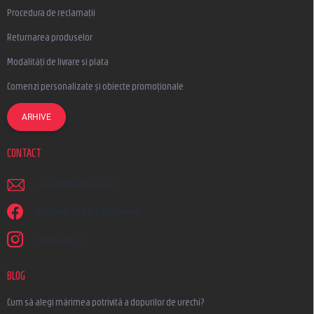
Procedura de reclamații
Returnarea produselor
Modalități de livrare si plata
Comenzi personalizate și obiecte promoționale
ARHIVE
CONTACT
scrieti
@
earplugs.ro
Suntem și pe Facebook!
earplugs.ro
BLOG
Cum să alegi mărimea potrivită a dopurilor de urechi?