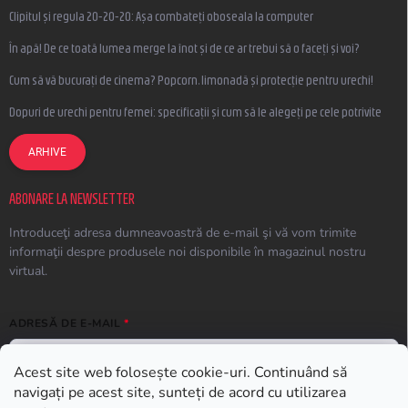
Clipitul și regula 20-20-20: Așa combateți oboseala la computer
În apă! De ce toată lumea merge la înot și de ce ar trebui să o faceți și voi?
Cum să vă bucurați de cinema? Popcorn, limonadă și protecție pentru urechi!
Dopuri de urechi pentru femei: specificații și cum să le alegeți pe cele potrivite
ARHIVE
ABONARE LA NEWSLETTER
Introduceţi adresa dumneavoastră de e-mail şi vă vom trimite
informaţii despre produsele noi disponibile în magazinul nostru
virtual.
ADRESĂ DE E-MAIL
Acest site web folosește cookie-uri. Continuând să
navigați pe acest site, sunteți de acord cu utilizarea
ABONARE