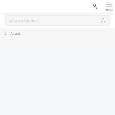
Treci
la
conținut
CĂUTARE
Acasă