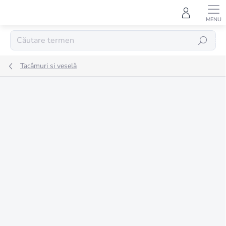
Treci
la
conținut
CĂUTARE
Tacâmuri si veselă