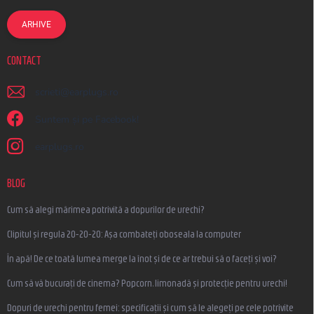
ARHIVE
CONTACT
scrieti
@
earplugs.ro
Suntem și pe Facebook!
earplugs.ro
BLOG
Cum să alegi mărimea potrivită a dopurilor de urechi?
Clipitul și regula 20-20-20: Așa combateți oboseala la computer
În apă! De ce toată lumea merge la înot și de ce ar trebui să o faceți și voi?
Cum să vă bucurați de cinema? Popcorn, limonadă și protecție pentru urechi!
Dopuri de urechi pentru femei: specificații și cum să le alegeți pe cele potrivite