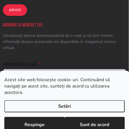
ARHIVE
ABONARE LA NEWSLETTER
Introduceţi adresa dumneavoastră de e-mail şi vă vom trimite
informaţii despre produsele noi disponibile în magazinul nostru
virtual.
ADRESĂ DE E-MAIL
Acest site web folosește cookie-uri. Continuând să
navigați pe acest site, sunteți de acord cu utilizarea
ABONARE
acestora.
Setări
Drepturi de autor 2026
Earplugs.ro
. Toate drepturile rezervate.
Respinge
Sunt de acord