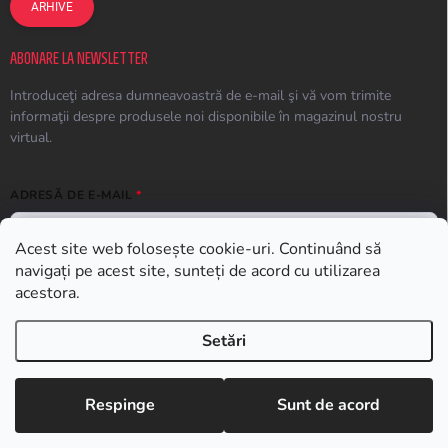
ARHIVE
ABONARE LA NEWSLETTER
Introduceţi adresa dumneavoastră de e-mail şi vă vom trimite
informaţii despre produsele noi disponibile în magazinul nostru
virtual.
ADRESĂ DE E-MAIL
Acest site web folosește cookie-uri. Continuând să
navigați pe acest site, sunteți de acord cu utilizarea
ABONARE
acestora.
Setări
Drepturi de autor 2026
Earplugs.ro
. Toate drepturile rezervate.
Respinge
Sunt de acord
Creat de Shoptet