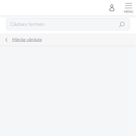
Treci
la
conținut
CĂUTARE
Mărcile vândute