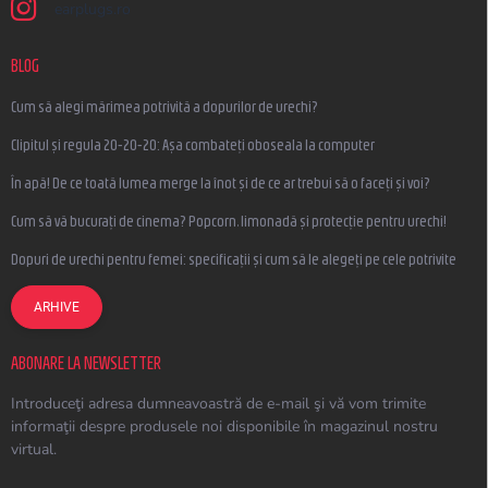
earplugs.ro
BLOG
Cum să alegi mărimea potrivită a dopurilor de urechi?
Clipitul și regula 20-20-20: Așa combateți oboseala la computer
În apă! De ce toată lumea merge la înot și de ce ar trebui să o faceți și voi?
Cum să vă bucurați de cinema? Popcorn, limonadă și protecție pentru urechi!
Dopuri de urechi pentru femei: specificații și cum să le alegeți pe cele potrivite
ARHIVE
ABONARE LA NEWSLETTER
Introduceţi adresa dumneavoastră de e-mail şi vă vom trimite
informaţii despre produsele noi disponibile în magazinul nostru
virtual.