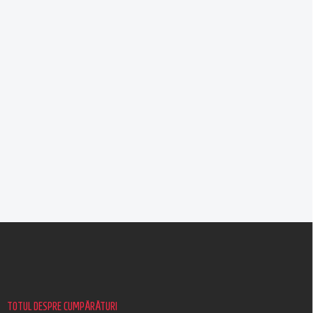
S
u
b
s
o
l
TOTUL DESPRE CUMPĂRĂTURI