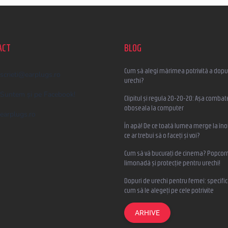
ACT
BLOG
Cum să alegi mărimea potrivită a dopur
scrieti
@
earplugs.ro
urechi?
Suntem și pe Facebook!
Clipitul și regula 20-20-20: Așa combat
oboseala la computer
earplugs.ro
În apă! De ce toată lumea merge la înot
ce ar trebui să o faceți și voi?
Cum să vă bucurați de cinema? Popcorn
limonadă și protecție pentru urechi!
Dopuri de urechi pentru femei: specifica
cum să le alegeți pe cele potrivite
ARHIVE