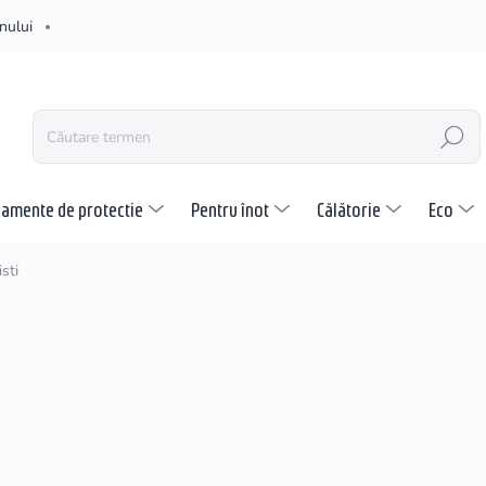
nului
CĂUTARE
pamente de protectie
Pentru înot
Călătorie
Eco
sti