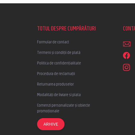
S
u
b
s
TOTUL DESPRE CUMPĂRĂTURI
CONT
o
l
Formular de contact
Termeni și condiții de plată
Politica de confidențialitate
Procedura de reclamații
Returnarea produselor
Modalități de livrare si plata
Comenzi personalizate și obiecte
promoționale
ARHIVE