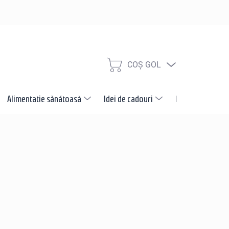
COŞ GOL
COŞ
DE
CUMPĂRĂTURI
Alimentatie sănătoasă
Idei de cadouri
Promotii
N