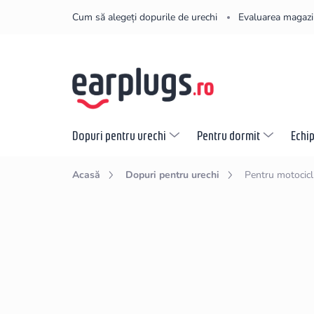
Treci
Cum să alegeți dopurile de urechi
Evaluarea magazi
la
conținut
Dopuri pentru urechi
Pentru dormit
Echi
Acasă
Dopuri pentru urechi
Pentru motocicli