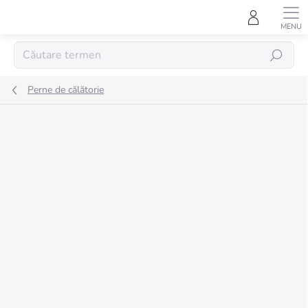
Treci
la
conținut
CĂUTARE
Perne de călătorie