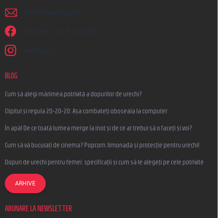
scrieti
@
earplugs.ro
Suntem și pe Facebook!
earplugs.ro
BLOG
Cum să alegi mărimea potrivită a dopurilor de urechi?
Clipitul și regula 20-20-20: Așa combateți oboseala la computer
În apă! De ce toată lumea merge la înot și de ce ar trebui să o faceți și voi?
Cum să vă bucurați de cinema? Popcorn, limonadă și protecție pentru urechi!
Dopuri de urechi pentru femei: specificații și cum să le alegeți pe cele potrivite
ARHIVE
ABONARE LA NEWSLETTER