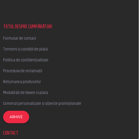
b
s
o
l
TOTUL DESPRE CUMPĂRĂTURI
Formular de contact
Termeni și condiții de plată
Politica de confidențialitate
Procedura de reclamații
Returnarea produselor
Modalități de livrare si plata
Comenzi personalizate și obiecte promoționale
ARHIVE
CONTACT