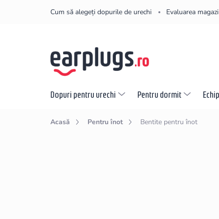
Treci
Cum să alegeți dopurile de urechi
Evaluarea magazi
la
conținut
Dopuri pentru urechi
Pentru dormit
Echi
Acasă
Pentru înot
Bentite pentru înot