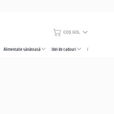
COŞ GOL
COŞ
DE
CUMPĂRĂTURI
Alimentatie sănătoasă
Idei de cadouri
Promotii
N