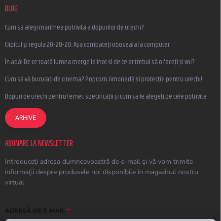
BLOG
Cum să alegi mărimea potrivită a dopurilor de urechi?
Clipitul și regula 20-20-20: Așa combateți oboseala la computer
În apă! De ce toată lumea merge la înot și de ce ar trebui să o faceți și voi?
Cum să vă bucurați de cinema? Popcorn, limonadă și protecție pentru urechi!
Dopuri de urechi pentru femei: specificații și cum să le alegeți pe cele potrivite
ARHIVE
ABONARE LA NEWSLETTER
Introduceţi adresa dumneavoastră de e-mail şi vă vom trimite
informaţii despre produsele noi disponibile în magazinul nostru
virtual.
ADRESĂ DE E-MAIL