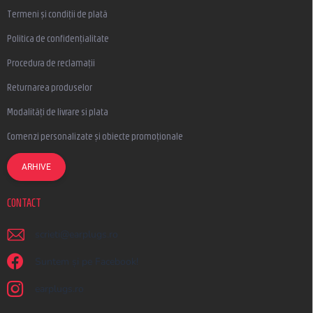
Termeni și condiții de plată
Politica de confidențialitate
Procedura de reclamații
Returnarea produselor
Modalități de livrare si plata
Comenzi personalizate și obiecte promoționale
ARHIVE
CONTACT
scrieti
@
earplugs.ro
Suntem și pe Facebook!
earplugs.ro