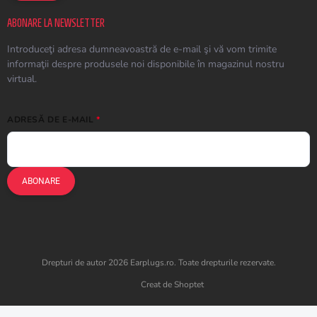
ABONARE LA NEWSLETTER
Introduceţi adresa dumneavoastră de e-mail şi vă vom trimite
informaţii despre produsele noi disponibile în magazinul nostru
virtual.
ADRESĂ DE E-MAIL
ABONARE
Drepturi de autor 2026
Earplugs.ro
. Toate drepturile rezervate.
Creat de Shoptet