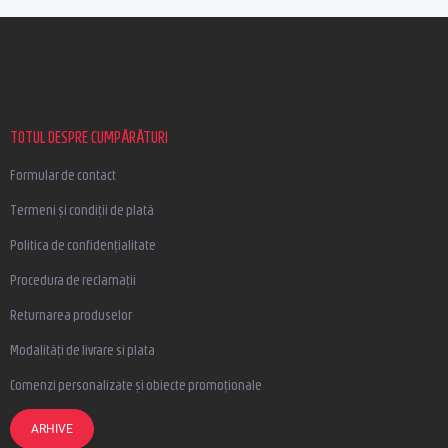
S
u
b
s
o
l
TOTUL DESPRE CUMPĂRĂTURI
Formular de contact
Termeni și condiții de plată
Politica de confidențialitate
Procedura de reclamații
Returnarea produselor
Modalități de livrare si plata
Comenzi personalizate și obiecte promoționale
ARHIVE