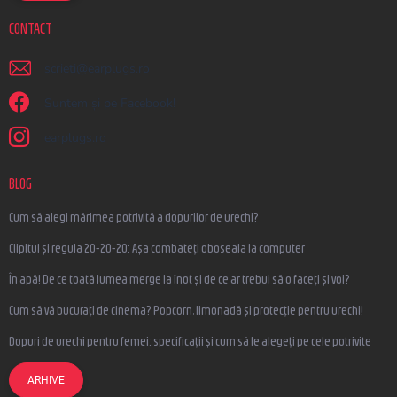
CONTACT
scrieti
@
earplugs.ro
Suntem și pe Facebook!
earplugs.ro
BLOG
Cum să alegi mărimea potrivită a dopurilor de urechi?
Clipitul și regula 20-20-20: Așa combateți oboseala la computer
În apă! De ce toată lumea merge la înot și de ce ar trebui să o faceți și voi?
Cum să vă bucurați de cinema? Popcorn, limonadă și protecție pentru urechi!
Dopuri de urechi pentru femei: specificații și cum să le alegeți pe cele potrivite
ARHIVE