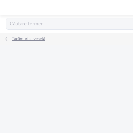
Treci
la
conținut
Tacâmuri si veselă