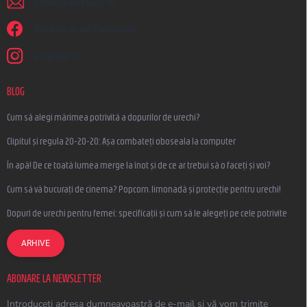
scrieti
@
earplugs.ro
Suntem și pe Facebook!
earplugs.ro
BLOG
Cum să alegi mărimea potrivită a dopurilor de urechi?
Clipitul și regula 20-20-20: Așa combateți oboseala la computer
În apă! De ce toată lumea merge la înot și de ce ar trebui să o faceți și voi?
Cum să vă bucurați de cinema? Popcorn, limonadă și protecție pentru urechi!
Dopuri de urechi pentru femei: specificații și cum să le alegeți pe cele potrivite
ARHIVE
ABONARE LA NEWSLETTER
Introduceţi adresa dumneavoastră de e-mail şi vă vom trimite