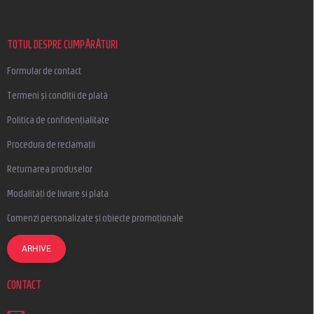
s
o
l
TOTUL DESPRE CUMPĂRĂTURI
Formular de contact
Termeni și condiții de plată
Politica de confidențialitate
Procedura de reclamații
Returnarea produselor
Modalități de livrare si plata
Comenzi personalizate și obiecte promoționale
ARHIVE
CONTACT