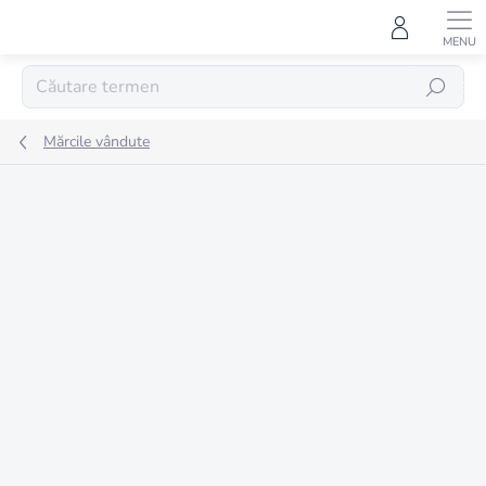
Treci
la
conținut
CĂUTARE
Mărcile vândute