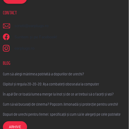
CONTACT
scrieti
@
earplugs.ro
Suntem și pe Facebook!
earplugs.ro
BLOG
Cum să alegi mărimea potrivită a dopurilor de urechi?
Clipitul și regula 20-20-20: Așa combateți oboseala la computer
În apă! De ce toată lumea merge la înot și de ce ar trebui să o faceți și voi?
Cum să vă bucurați de cinema? Popcorn, limonadă și protecție pentru urechi!
Dopuri de urechi pentru femei: specificații și cum să le alegeți pe cele potrivite
ARHIVE