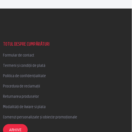
S
u
b
s
o
l
TOTUL DESPRE CUMPĂRĂTURI
Formular de contact
Termeni și condiții de plată
Politica de confidențialitate
Procedura de reclamații
Returnarea produselor
Modalități de livrare si plata
Comenzi personalizate și obiecte promoționale
ARHIVE