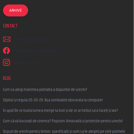
ARHIVE
CONTACT
scrieti
@
earplugs.ro
Suntem și pe Facebook!
earplugs.ro
BLOG
Cum să alegi mărimea potrivită a dopurilor de urechi?
Clipitul și regula 20-20-20: Așa combateți oboseala la computer
În apă! De ce toată lumea merge la înot și de ce ar trebui să o faceți și voi?
Cum să vă bucurați de cinema? Popcorn, limonadă și protecție pentru urechi!
Dopuri de urechi pentru femei: specificații și cum să le alegeți pe cele potrivite