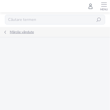
Treci
la
conținut
CĂUTARE
Mărcile vândute