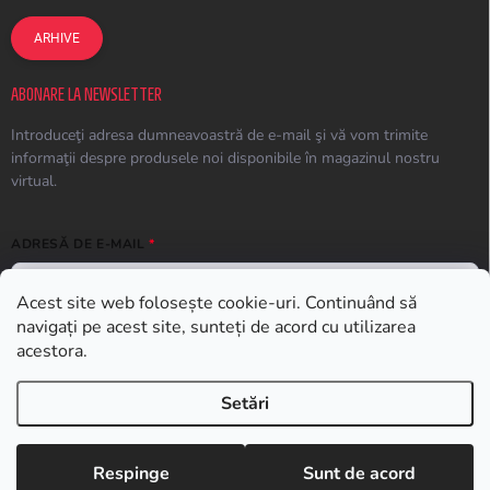
ARHIVE
ABONARE LA NEWSLETTER
Introduceţi adresa dumneavoastră de e-mail şi vă vom trimite
informaţii despre produsele noi disponibile în magazinul nostru
virtual.
ADRESĂ DE E-MAIL
Acest site web folosește cookie-uri. Continuând să
navigați pe acest site, sunteți de acord cu utilizarea
ABONARE
acestora.
Setări
Drepturi de autor 2026
Earplugs.ro
. Toate drepturile rezervate.
Respinge
Sunt de acord