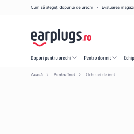
Treci
Cum să alegeți dopurile de urechi
Evaluarea magazi
la
conținut
Dopuri pentru urechi
Pentru dormit
Echi
Acasă
Pentru înot
Ochelari de înot