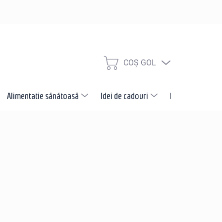
COŞ GOL
COŞ
DE
CUMPĂRĂTURI
Alimentatie sănătoasă
Idei de cadouri
Promotii
N