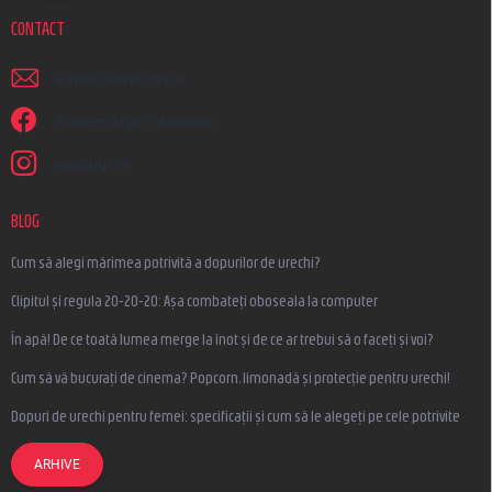
CONTACT
scrieti
@
earplugs.ro
Suntem și pe Facebook!
earplugs.ro
BLOG
Cum să alegi mărimea potrivită a dopurilor de urechi?
Clipitul și regula 20-20-20: Așa combateți oboseala la computer
În apă! De ce toată lumea merge la înot și de ce ar trebui să o faceți și voi?
Cum să vă bucurați de cinema? Popcorn, limonadă și protecție pentru urechi!
Dopuri de urechi pentru femei: specificații și cum să le alegeți pe cele potrivite
ARHIVE