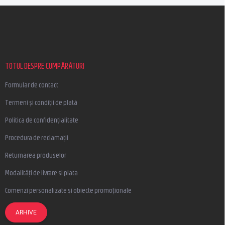
S
u
b
s
o
l
TOTUL DESPRE CUMPĂRĂTURI
Formular de contact
Termeni și condiții de plată
Politica de confidențialitate
Procedura de reclamații
Returnarea produselor
Modalități de livrare si plata
Comenzi personalizate și obiecte promoționale
ARHIVE