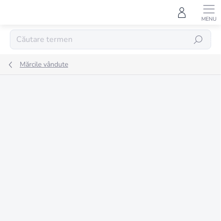
Treci
la
conținut
CĂUTARE
Mărcile vândute