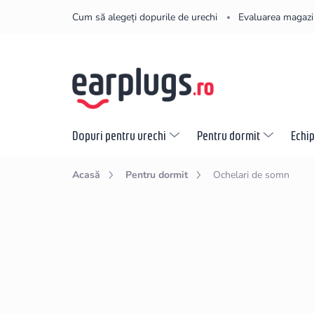
Treci
Cum să alegeți dopurile de urechi
Evaluarea magazi
la
conținut
Dopuri pentru urechi
Pentru dormit
Echi
Acasă
Pentru dormit
Ochelari de somn