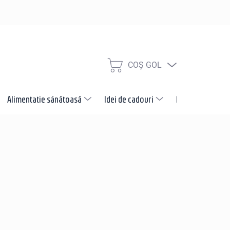
COŞ GOL
COŞ
DE
CUMPĂRĂTURI
Alimentatie sănătoasă
Idei de cadouri
Promotii
N