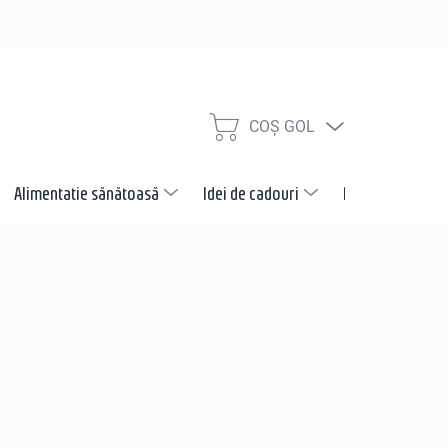
COŞ GOL
COŞ
DE
CUMPĂRĂTURI
Alimentatie sănătoasă
Idei de cadouri
Promotii
N