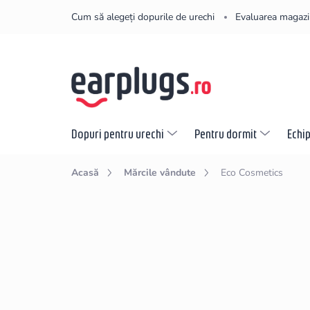
Treci
Cum să alegeți dopurile de urechi
Evaluarea magazi
la
conținut
Dopuri pentru urechi
Pentru dormit
Echi
Acasă
Mărcile vândute
Eco Cosmetics