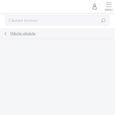
Treci
la
conținut
CĂUTARE
Mărcile vândute