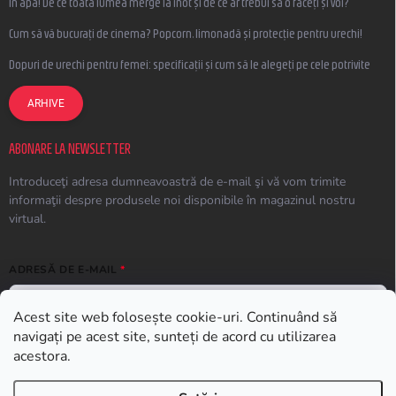
În apă! De ce toată lumea merge la înot și de ce ar trebui să o faceți și voi?
Cum să vă bucurați de cinema? Popcorn, limonadă și protecție pentru urechi!
Dopuri de urechi pentru femei: specificații și cum să le alegeți pe cele potrivite
ARHIVE
ABONARE LA NEWSLETTER
Introduceţi adresa dumneavoastră de e-mail şi vă vom trimite
informaţii despre produsele noi disponibile în magazinul nostru
virtual.
ADRESĂ DE E-MAIL
Acest site web folosește cookie-uri. Continuând să
navigați pe acest site, sunteți de acord cu utilizarea
ABONARE
acestora.