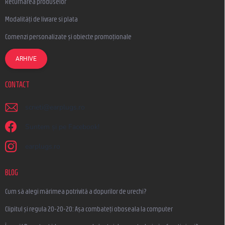
Returnarea produselor
Modalități de livrare si plata
Comenzi personalizate și obiecte promoționale
ARHIVE
CONTACT
scrieti
@
earplugs.ro
Suntem și pe Facebook!
earplugs.ro
BLOG
Cum să alegi mărimea potrivită a dopurilor de urechi?
Clipitul și regula 20-20-20: Așa combateți oboseala la computer