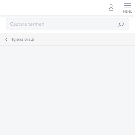
Treci
la
conținut
CĂUTARE
Igiena orală