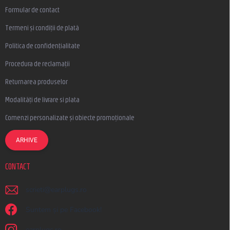
Formular de contact
Termeni și condiții de plată
Politica de confidențialitate
Procedura de reclamații
Returnarea produselor
Modalități de livrare si plata
Comenzi personalizate și obiecte promoționale
ARHIVE
CONTACT
scrieti
@
earplugs.ro
Suntem și pe Facebook!
earplugs.ro