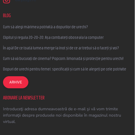
BLOG
Cum să alegi mărimea potrivită a dopurilor de urechi?
Clipitul și regula 20-20-20: Așa combateți oboseala la computer
În apă! De ce toată lumea merge la înot și de ce ar trebui să o faceți și voi?
Cum să vă bucurați de cinema? Popcorn, limonadă și protecție pentru urechi!
Dopuri de urechi pentru femei: specificații și cum să le alegeți pe cele potrivite
ARHIVE
ABONARE LA NEWSLETTER
Introduceţi adresa dumneavoastră de e-mail şi vă vom trimite
informaţii despre produsele noi disponibile în magazinul nostru
virtual.