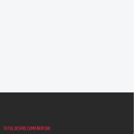
S
u
b
s
o
l
TOTUL DESPRE CUMPĂRĂTURI