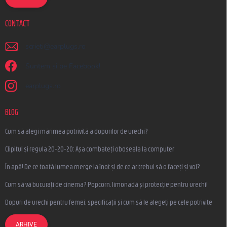
CONTACT
scrieti
@
earplugs.ro
Suntem și pe Facebook!
earplugs.ro
BLOG
Cum să alegi mărimea potrivită a dopurilor de urechi?
Clipitul și regula 20-20-20: Așa combateți oboseala la computer
În apă! De ce toată lumea merge la înot și de ce ar trebui să o faceți și voi?
Cum să vă bucurați de cinema? Popcorn, limonadă și protecție pentru urechi!
Dopuri de urechi pentru femei: specificații și cum să le alegeți pe cele potrivite
ARHIVE