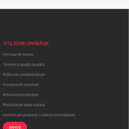
S
u
b
s
o
l
TOTUL DESPRE CUMPĂRĂTURI
Formular de contact
Termeni și condiții de plată
Politica de confidențialitate
Procedura de reclamații
Returnarea produselor
Modalități de livrare si plata
Comenzi personalizate și obiecte promoționale
ARHIVE