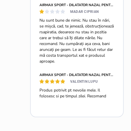
AIRMAX SPORT - DILATATOR NAZAL PENTRU O RESPIRAȚIE MAI BUNĂ - MĂRIMEA S + M
MADAR CIPRIAN
Nu sunt bune de nimic. Nu stau în nări,
se mișcă, cad, te jenează, obstrucționează
rsapiratia, deoarece nu stau in pozitia
care ar trebui să îți dilate nările. Nu
recomand. Nu cumpărați așa ceva, bani
aruncați pe geam. Le as fi făcut retur dar
mă costa transportul xat e produsul
aproape.
AIRMAX SPORT - DILATATOR NAZAL PENTRU O RESPIRAȚIE MAI BUNĂ - MĂRIMEA M - 2 BUCĂȚI
VALENTIN LUPU
Produs potrivit pt nevoile mele. Il
folosesc si pe timpul zilei. Recomand