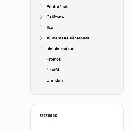
e
Pentru înot
r
a
Călătorie
l
ă
Eco
Alimentatie sănătoasă
Idei de cadouri
Promotii
Noutăti
Branduri
FACEBOOK