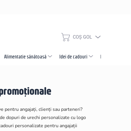
COŞ GOL
COŞ
DE
CUMPĂRĂTURI
Alimentatie sănătoasă
Idei de cadouri
Promotii
N
 promoționale
e pentru angajați, clienți sau parteneri?
 de dopuri de urechi personalizate cu logo
adouri personalizate pentru angajații