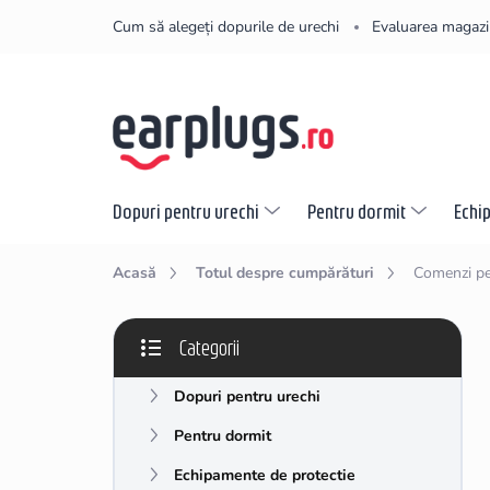
Treci
Cum să alegeți dopurile de urechi
Evaluarea magazi
la
conținut
Dopuri pentru urechi
Pentru dormit
Echi
Acasă
Totul despre cumpărături
Comenzi pe
B
Categorii
a
Sari
r
peste
Dopuri pentru urechi
ă
categorii
l
Pentru dormit
a
t
Echipamente de protectie