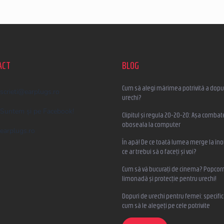
ACT
BLOG
Cum să alegi mărimea potrivită a dopur
scrieti
@
earplugs.ro
urechi?
Suntem și pe Facebook!
Clipitul și regula 20-20-20: Așa combat
oboseala la computer
earplugs.ro
În apă! De ce toată lumea merge la înot
ce ar trebui să o faceți și voi?
Cum să vă bucurați de cinema? Popcorn
limonadă și protecție pentru urechi!
Dopuri de urechi pentru femei: specifica
cum să le alegeți pe cele potrivite