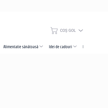
COŞ GOL
COŞ
DE
CUMPĂRĂTURI
Alimentatie sănătoasă
Idei de cadouri
Promotii
N