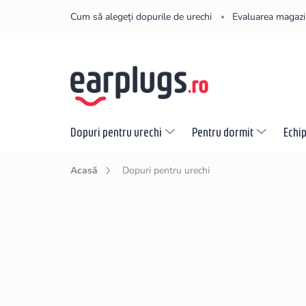
Treci
Cum să alegeți dopurile de urechi
Evaluarea magazi
la
conținut
Dopuri pentru urechi
Pentru dormit
Echi
Acasă
Dopuri pentru urechi