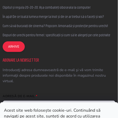
Clipitul și regula 20-20-20: Așa combateți oboseala la computer
În apă! De ce toată lumea merge la înot și de ce ar trebui să o faceți și voi?
Cum să vă bucurați de cinema? Popcorn, limonadă și protecție pentru urechi!
Dopuri de urechi pentru femei: specificații și cum să le alegeți pe cele potrivite
ARHIVE
ABONARE LA NEWSLETTER
Introduceţi adresa dumneavoastră de e-mail şi vă vom trimite
informaţii despre produsele noi disponibile în magazinul nostru
virtual.
ADRESĂ DE E-MAIL
Acest site web folosește cookie-uri. Continuând să
navigați pe acest site, sunteți de acord cu utilizarea