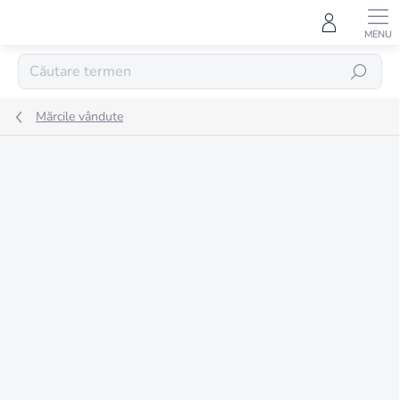
Treci
la
conținut
CĂUTARE
Mărcile vândute