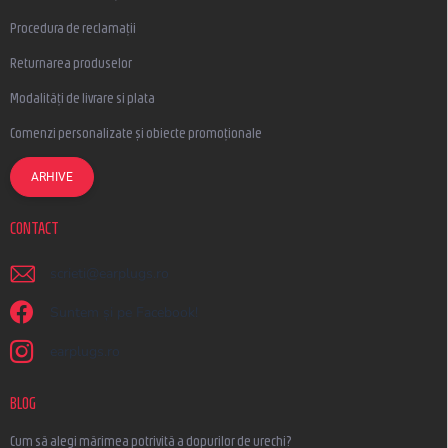
Procedura de reclamații
Returnarea produselor
Modalități de livrare si plata
Comenzi personalizate și obiecte promoționale
ARHIVE
CONTACT
scrieti
@
earplugs.ro
Suntem și pe Facebook!
earplugs.ro
BLOG
Cum să alegi mărimea potrivită a dopurilor de urechi?