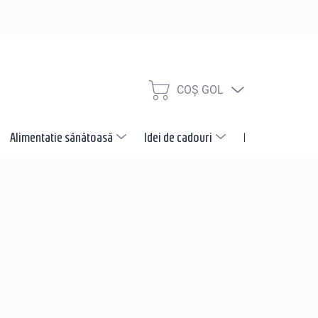
COŞ GOL
COŞ
DE
CUMPĂRĂTURI
Alimentatie sănătoasă
Idei de cadouri
Promotii
N