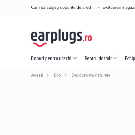
Treci
Cum să alegeți dopurile de urechi
Evaluarea magazi
la
conținut
Dopuri pentru urechi
Pentru dormit
Echi
Acasă
Eco
Deodorante naturale