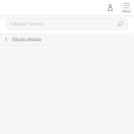
Treci
la
conținut
CĂUTARE
Mărcile vândute