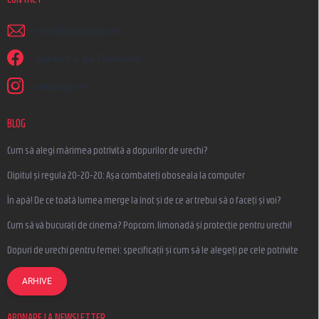
scrieti
@
earplugs.ro
Suntem și pe Facebook!
earplugs.ro
BLOG
Cum să alegi mărimea potrivită a dopurilor de urechi?
Clipitul și regula 20-20-20: Așa combateți oboseala la computer
În apă! De ce toată lumea merge la înot și de ce ar trebui să o faceți și voi?
Cum să vă bucurați de cinema? Popcorn, limonadă și protecție pentru urechi!
Dopuri de urechi pentru femei: specificații și cum să le alegeți pe cele potrivite
ARHIVE
ABONARE LA NEWSLETTER