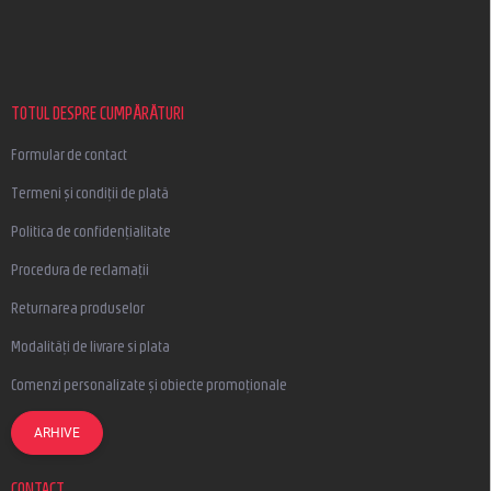
u
b
s
o
l
TOTUL DESPRE CUMPĂRĂTURI
Formular de contact
Termeni și condiții de plată
Politica de confidențialitate
Procedura de reclamații
Returnarea produselor
Modalități de livrare si plata
Comenzi personalizate și obiecte promoționale
ARHIVE
CONTACT