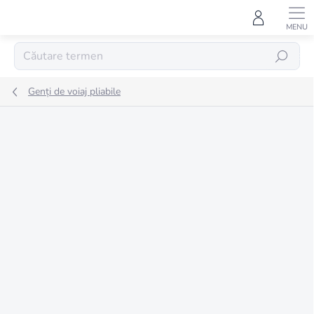
Treci
la
conținut
CĂUTARE
Genți de voiaj pliabile