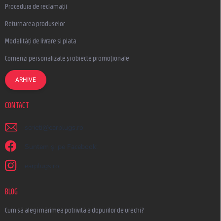
Procedura de reclamații
Returnarea produselor
Modalități de livrare si plata
Comenzi personalizate și obiecte promoționale
ARHIVE
CONTACT
scrieti
@
earplugs.ro
Suntem și pe Facebook!
earplugs.ro
BLOG
Cum să alegi mărimea potrivită a dopurilor de urechi?