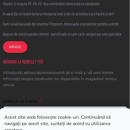
Clipitul și regula 20-20-20: Așa combateți oboseala la computer
În apă! De ce toată lumea merge la înot și de ce ar trebui să o faceți și voi?
Cum să vă bucurați de cinema? Popcorn, limonadă și protecție pentru urechi!
Dopuri de urechi pentru femei: specificații și cum să le alegeți pe cele potrivite
ARHIVE
ABONARE LA NEWSLETTER
Introduceţi adresa dumneavoastră de e-mail şi vă vom trimite
informaţii despre produsele noi disponibile în magazinul nostru
virtual.
ADRESĂ DE E-MAIL
Acest site web folosește cookie-uri. Continuând să
navigați pe acest site, sunteți de acord cu utilizarea
ABONARE