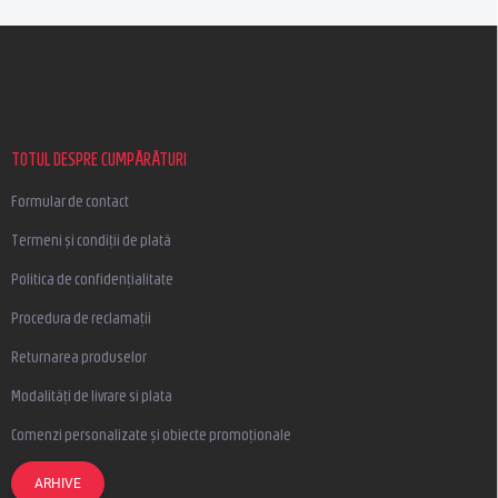
S
u
b
s
o
l
TOTUL DESPRE CUMPĂRĂTURI
Formular de contact
Termeni și condiții de plată
Politica de confidențialitate
Procedura de reclamații
Returnarea produselor
Modalități de livrare si plata
Comenzi personalizate și obiecte promoționale
ARHIVE