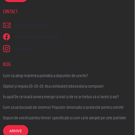
CONTACT
scrieti
@
earplugs.ro
Suntem și pe Facebook!
earplugs.ro
BLOG
Cum să alegi mărimea potrivită a dopurilor de urechi?
Clipitul și regula 20-20-20: Așa combateți oboseala la computer
În apă! De ce toată lumea merge la înot și de ce ar trebui să o faceți și voi?
Cum să vă bucurați de cinema? Popcorn, limonadă și protecție pentru urechi!
Dopuri de urechi pentru femei: specificații și cum să le alegeți pe cele potrivite
ARHIVE