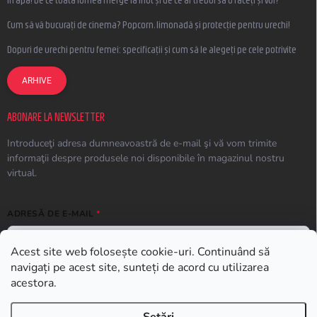
În apă! De ce toată lumea merge la înot și de ce ar trebui să o faceți și voi?
Cum să vă bucurați de cinema? Popcorn, limonadă și protecție pentru urechi!
Dopuri de urechi pentru femei: specificații și cum să le alegeți pe cele potrivite
ARHIVE
ABONARE LA NEWSLETTER
Introduceţi adresa dumneavoastră de e-mail şi vă vom trimite
informaţii despre produsele noi disponibile în magazinul nostru
virtual.
ADRESĂ DE E-MAIL
Acest site web folosește cookie-uri. Continuând să
navigați pe acest site, sunteți de acord cu utilizarea
ABONARE
acestora.