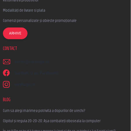
Returnarea produselor
Modalități de livrare si plata
Comenzi personalizate și obiecte promoționale
ARHIVE
CONTACT
scrieti
@
earplugs.ro
Suntem și pe Facebook!
earplugs.ro
BLOG
Cum să alegi mărimea potrivită a dopurilor de urechi?
Clipitul și regula 20-20-20: Așa combateți oboseala la computer