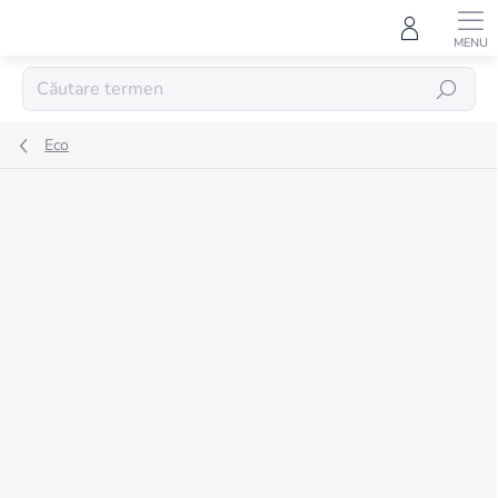
Treci
la
conținut
CĂUTARE
Eco