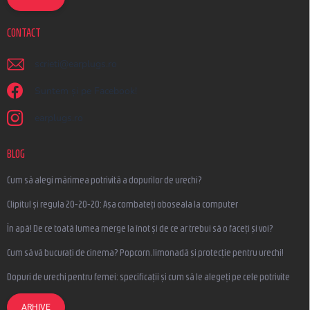
CONTACT
scrieti
@
earplugs.ro
Suntem și pe Facebook!
earplugs.ro
BLOG
Cum să alegi mărimea potrivită a dopurilor de urechi?
Clipitul și regula 20-20-20: Așa combateți oboseala la computer
În apă! De ce toată lumea merge la înot și de ce ar trebui să o faceți și voi?
Cum să vă bucurați de cinema? Popcorn, limonadă și protecție pentru urechi!
Dopuri de urechi pentru femei: specificații și cum să le alegeți pe cele potrivite
ARHIVE