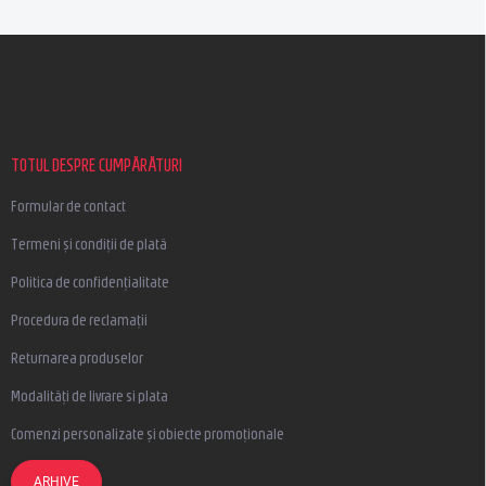
S
u
b
s
o
l
TOTUL DESPRE CUMPĂRĂTURI
Formular de contact
Termeni și condiții de plată
Politica de confidențialitate
Procedura de reclamații
Returnarea produselor
Modalități de livrare si plata
Comenzi personalizate și obiecte promoționale
ARHIVE