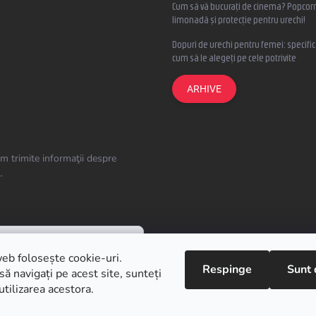
Cum să vă bucurați de cinema? Popcorn
limonadă și protecție pentru urechi!
Dopuri de urechi pentru femei: specifica
cum să le alegeți pe cele potrivite
ARHIVE
m trimite informaţii despre
.
eb folosește cookie-uri.
Respinge
Sunt 
ă navigați pe acest site, sunteți
utilizarea acestora.