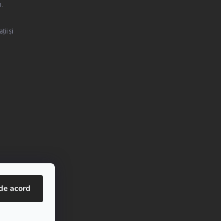
,
ții și
de acord