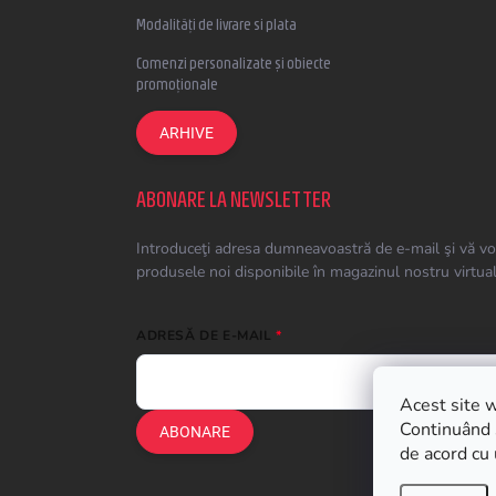
Modalități de livrare si plata
Comenzi personalizate și obiecte
promoționale
ARHIVE
ABONARE LA NEWSLETTER
Introduceţi adresa dumneavoastră de e-mail şi vă vo
produsele noi disponibile în magazinul nostru virtual
ADRESĂ DE E-MAIL
Acest site w
Continuând s
ABONARE
de acord cu 