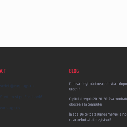
ACT
BLOG
Cum să alegi mărimea potrivită a dopur
scrieti
@
earplugs.ro
urechi?
Suntem și pe Facebook!
Clipitul și regula 20-20-20: Așa combat
oboseala la computer
earplugs.ro
În apă! De ce toată lumea merge la înot
ce ar trebui să o faceți și voi?