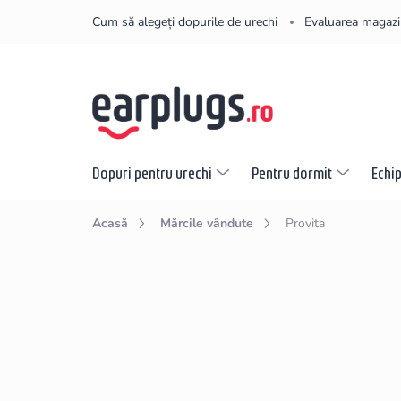
Treci
Cum să alegeți dopurile de urechi
Evaluarea magazi
la
conținut
Dopuri pentru urechi
Pentru dormit
Echi
Acasă
Mărcile vândute
Provita