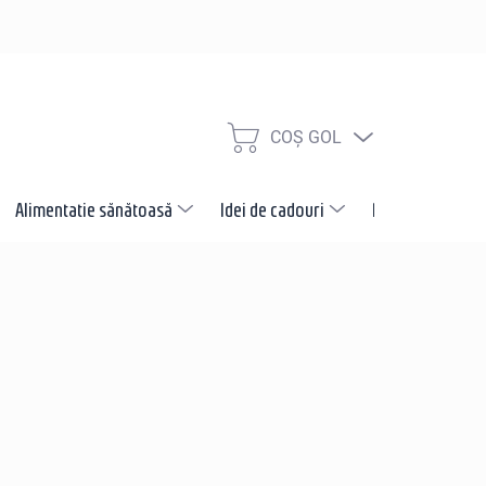
COŞ GOL
COŞ
DE
CUMPĂRĂTURI
Alimentatie sănătoasă
Idei de cadouri
Promotii
N