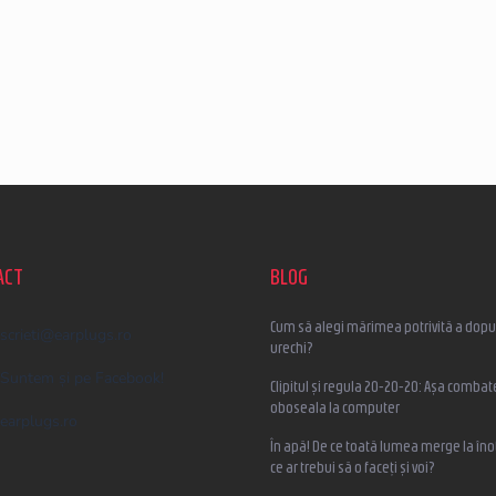
ACT
BLOG
Cum să alegi mărimea potrivită a dopur
scrieti
@
earplugs.ro
urechi?
Suntem și pe Facebook!
Clipitul și regula 20-20-20: Așa combat
oboseala la computer
earplugs.ro
În apă! De ce toată lumea merge la înot
ce ar trebui să o faceți și voi?