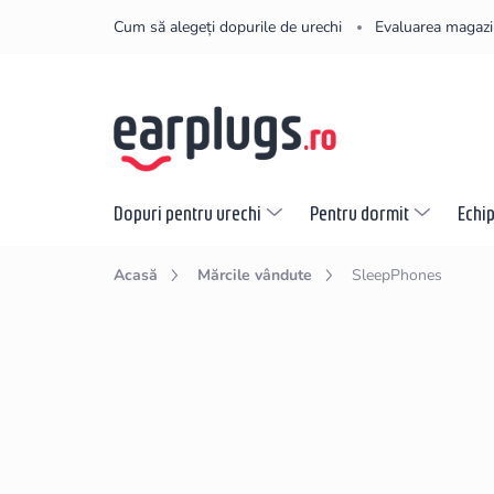
Treci
Cum să alegeți dopurile de urechi
Evaluarea magazi
la
conținut
Dopuri pentru urechi
Pentru dormit
Echi
Acasă
Mărcile vândute
SleepPhones