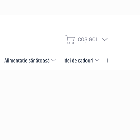
COŞ GOL
COŞ
DE
CUMPĂRĂTURI
Alimentatie sănătoasă
Idei de cadouri
Promotii
N