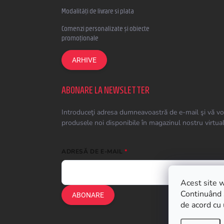
Modalități de livrare si plata
Comenzi personalizate și obiecte
promoționale
ARHIVE
ABONARE LA NEWSLETTER
Introduceţi adresa dumneavoastră de e-mail şi vă vo
produsele noi disponibile în magazinul nostru virtual
ADRESĂ DE E-MAIL
Acest site w
Continuând s
ABONARE
de acord cu 