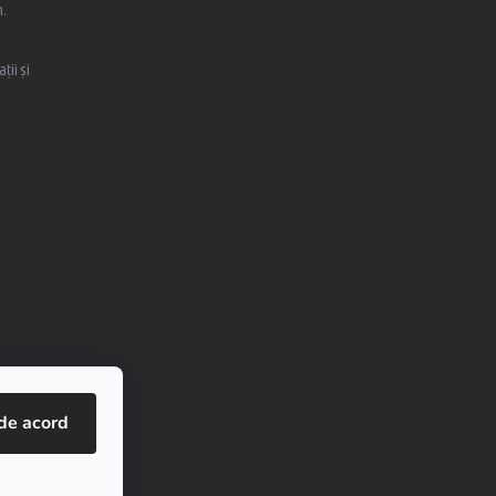
,
ții și
de acord