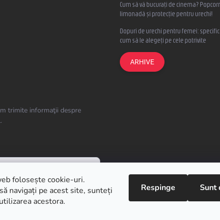
Cum să vă bucurați de cinema? Popcorn
limonadă și protecție pentru urechi!
Dopuri de urechi pentru femei: specifica
cum să le alegeți pe cele potrivite
ARHIVE
m trimite informaţii despre
.
eb folosește cookie-uri.
Respinge
Sunt 
ă navigați pe acest site, sunteți
utilizarea acestora.