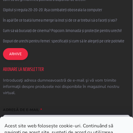
Clipitul și regula 20-20-20: Așa combateți oboseala la computer
În apă! De ce toată lumea merge la înot și de ce ar trebui să o faceți și voi?
Cum să vă bucurați de cinema? Popcorn, limonadă și protecție pentru urechi!
Dopuri de urechi pentru femei: specificații și cum să le alegeți pe cele potrivite
ARHIVE
ABONARE LA NEWSLETTER
Introduceţi adresa dumneavoastră de e-mail şi vă vom trimite
informaţii despre produsele noi disponibile în magazinul nostru
virtual.
ADRESĂ DE E-MAIL
Acest site web folosește cookie-uri. Continuând să
navigați pe acest site, sunteți de acord cu utilizarea