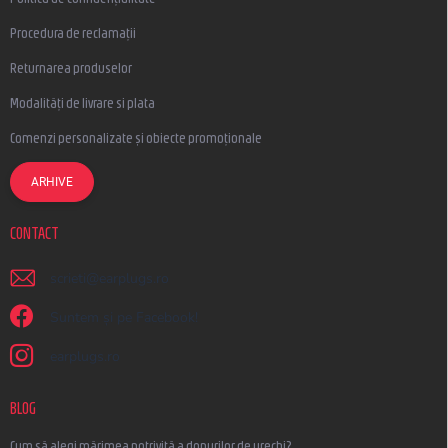
Procedura de reclamații
Returnarea produselor
Modalități de livrare si plata
Comenzi personalizate și obiecte promoționale
ARHIVE
CONTACT
scrieti
@
earplugs.ro
Suntem și pe Facebook!
earplugs.ro
BLOG
Cum să alegi mărimea potrivită a dopurilor de urechi?