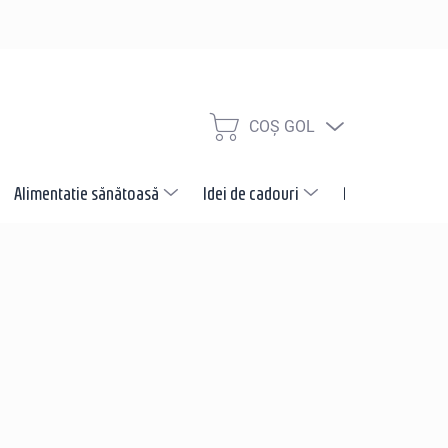
COŞ GOL
COŞ
DE
CUMPĂRĂTURI
Alimentatie sănătoasă
Idei de cadouri
Promotii
N