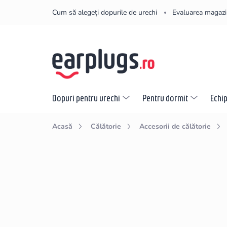
Treci
Cum să alegeți dopurile de urechi
Evaluarea magazi
la
conținut
Dopuri pentru urechi
Pentru dormit
Echi
Acasă
Călătorie
Accesorii de călătorie