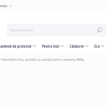
nului
CĂUTARE
pamente de protectie
Pentru înot
Călătorie
Eco
Naturehike Duș portabil cu pedală pentru camping 980g