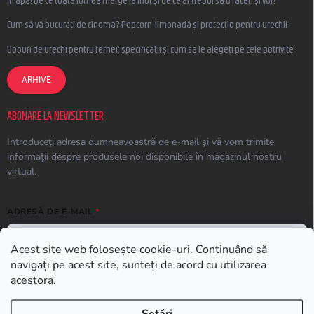
Cum să vă bucurați de cinema? Popcorn, limonadă și protecție pentru urechi!
Dopuri de urechi pentru femei: specificații și cum să le alegeți pe cele potrivite
ARHIVE
ABONARE LA NEWSLETTER
Introduceţi adresa dumneavoastră de e-mail şi vă vom trimite
informaţii despre produsele noi disponibile în magazinul nostru
virtual.
ADRESĂ DE E-MAIL
Acest site web folosește cookie-uri. Continuând să
navigați pe acest site, sunteți de acord cu utilizarea
ABONARE
acestora.