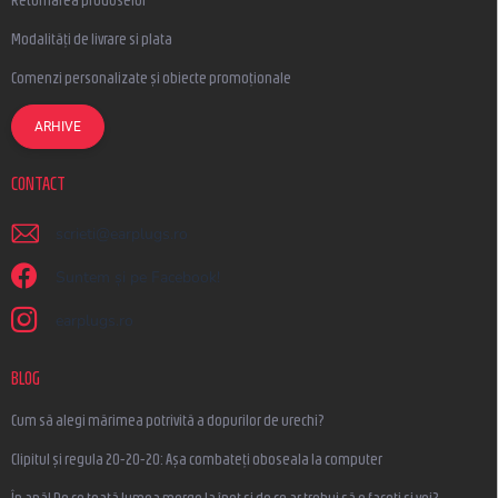
Modalități de livrare si plata
Comenzi personalizate și obiecte promoționale
ARHIVE
CONTACT
scrieti
@
earplugs.ro
Suntem și pe Facebook!
earplugs.ro
BLOG
Cum să alegi mărimea potrivită a dopurilor de urechi?
Clipitul și regula 20-20-20: Așa combateți oboseala la computer
În apă! De ce toată lumea merge la înot și de ce ar trebui să o faceți și voi?