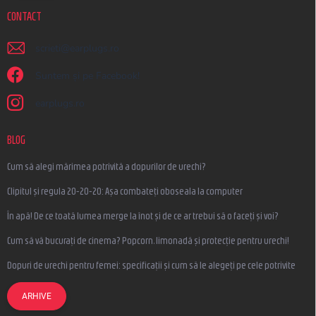
CONTACT
scrieti
@
earplugs.ro
Suntem și pe Facebook!
earplugs.ro
BLOG
Cum să alegi mărimea potrivită a dopurilor de urechi?
Clipitul și regula 20-20-20: Așa combateți oboseala la computer
În apă! De ce toată lumea merge la înot și de ce ar trebui să o faceți și voi?
Cum să vă bucurați de cinema? Popcorn, limonadă și protecție pentru urechi!
Dopuri de urechi pentru femei: specificații și cum să le alegeți pe cele potrivite
ARHIVE