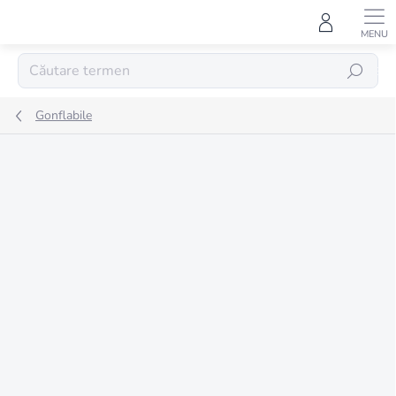
Treci
la
conținut
CĂUTARE
Gonflabile