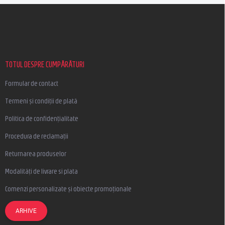
S
u
b
s
o
l
TOTUL DESPRE CUMPĂRĂTURI
Formular de contact
Termeni și condiții de plată
Politica de confidențialitate
Procedura de reclamații
Returnarea produselor
Modalități de livrare si plata
Comenzi personalizate și obiecte promoționale
ARHIVE