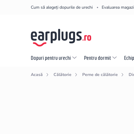
Treci
Cum să alegeți dopurile de urechi
Evaluarea magazi
la
conținut
Dopuri pentru urechi
Pentru dormit
Echi
Acasă
Călătorie
Perne de călătorie
Di