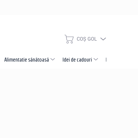
COŞ GOL
COŞ
DE
CUMPĂRĂTURI
Alimentatie sănătoasă
Idei de cadouri
Promotii
N