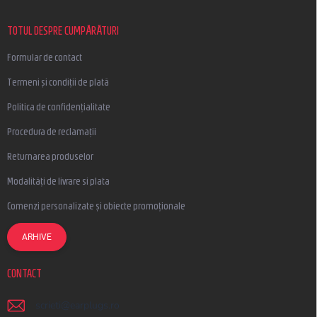
o
l
TOTUL DESPRE CUMPĂRĂTURI
Formular de contact
Termeni și condiții de plată
Politica de confidențialitate
Procedura de reclamații
Returnarea produselor
Modalități de livrare si plata
Comenzi personalizate și obiecte promoționale
ARHIVE
CONTACT
scrieti
@
earplugs.ro