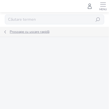
Treci
la
conținut
CĂUTARE
Prosoape cu uscare rapidă