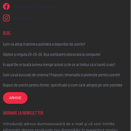
Suntem și pe Facebook!
earplugs.ro
BLOG
Cum să alegi mărimea potrivită a dopurilor de urechi?
Clipitul și regula 20-20-20: Așa combateți oboseala la computer
În apă! De ce toată lumea merge la înot și de ce ar trebui să o faceți și voi?
Cum să vă bucurați de cinema? Popcorn, limonadă și protecție pentru urechi!
Dopuri de urechi pentru femei: specificații și cum să le alegeți pe cele potrivite
ARHIVE
ABONARE LA NEWSLETTER
Introduceţi adresa dumneavoastră de e-mail şi vă vom trimite
informaţii despre produsele noi disponibile în magazinul nostru