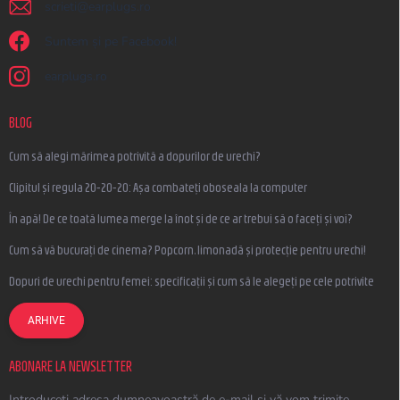
scrieti
@
earplugs.ro
Suntem și pe Facebook!
earplugs.ro
BLOG
Cum să alegi mărimea potrivită a dopurilor de urechi?
Clipitul și regula 20-20-20: Așa combateți oboseala la computer
În apă! De ce toată lumea merge la înot și de ce ar trebui să o faceți și voi?
Cum să vă bucurați de cinema? Popcorn, limonadă și protecție pentru urechi!
Dopuri de urechi pentru femei: specificații și cum să le alegeți pe cele potrivite
ARHIVE
ABONARE LA NEWSLETTER
Introduceţi adresa dumneavoastră de e-mail şi vă vom trimite