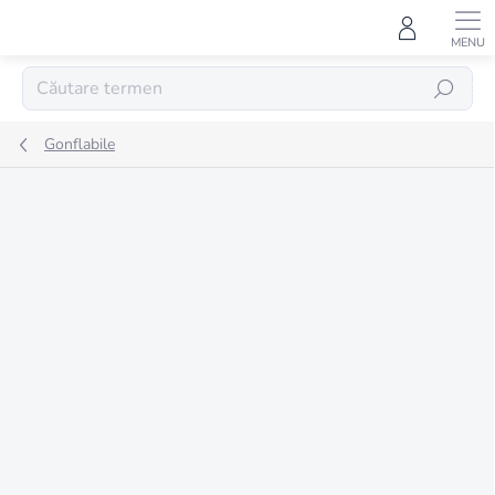
Treci
la
conținut
CĂUTARE
Gonflabile