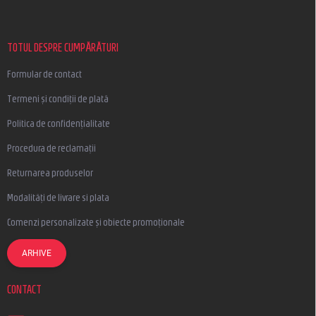
b
s
o
l
TOTUL DESPRE CUMPĂRĂTURI
Formular de contact
Termeni și condiții de plată
Politica de confidențialitate
Procedura de reclamații
Returnarea produselor
Modalități de livrare si plata
Comenzi personalizate și obiecte promoționale
ARHIVE
CONTACT