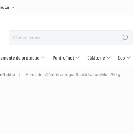
nului
CĂUTARE
pamente de protectie
Pentru înot
Călătorie
Eco
nflabile
Perna de călătorie autogonflabilă Naturehike 250 g