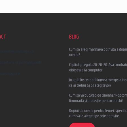
ACT
BLOG
Cum să alegi mărimea potrivită a dopur
scrieti
@
earplugs.ro
urechi?
Suntem și pe Facebook!
Clipitul și regula 20-20-20: Așa combat
oboseala la computer
earplugs.ro
În apă! De ce toată lumea merge la înot
ce ar trebui să o faceți și voi?
Cum să vă bucurați de cinema? Popcorn
limonadă și protecție pentru urechi!
Dopuri de urechi pentru femei: specifica
cum să le alegeți pe cele potrivite