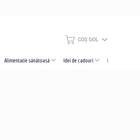
COŞ GOL
COŞ
DE
CUMPĂRĂTURI
Alimentatie sănătoasă
Idei de cadouri
Promotii
N