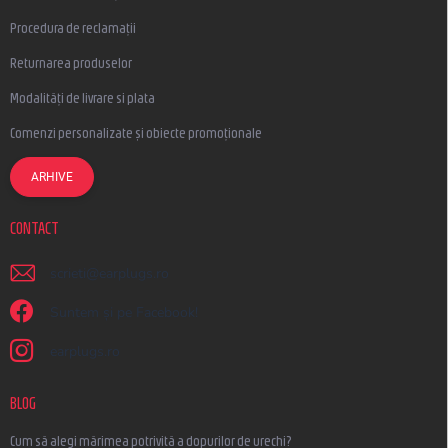
Procedura de reclamații
Returnarea produselor
Modalități de livrare si plata
Comenzi personalizate și obiecte promoționale
ARHIVE
CONTACT
scrieti
@
earplugs.ro
Suntem și pe Facebook!
earplugs.ro
BLOG
Cum să alegi mărimea potrivită a dopurilor de urechi?