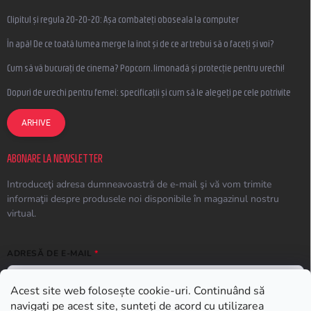
Clipitul și regula 20-20-20: Așa combateți oboseala la computer
În apă! De ce toată lumea merge la înot și de ce ar trebui să o faceți și voi?
Cum să vă bucurați de cinema? Popcorn, limonadă și protecție pentru urechi!
Dopuri de urechi pentru femei: specificații și cum să le alegeți pe cele potrivite
ARHIVE
ABONARE LA NEWSLETTER
Introduceţi adresa dumneavoastră de e-mail şi vă vom trimite
informaţii despre produsele noi disponibile în magazinul nostru
virtual.
ADRESĂ DE E-MAIL
Acest site web folosește cookie-uri. Continuând să
navigați pe acest site, sunteți de acord cu utilizarea