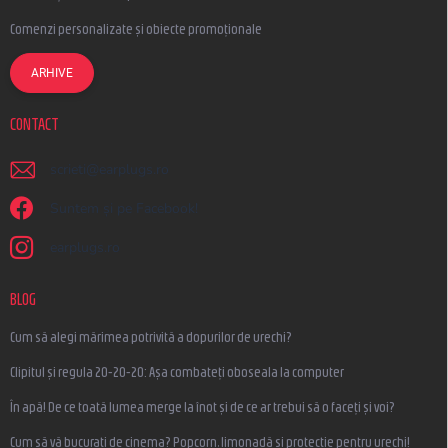
Comenzi personalizate și obiecte promoționale
ARHIVE
CONTACT
scrieti
@
earplugs.ro
Suntem și pe Facebook!
earplugs.ro
BLOG
Cum să alegi mărimea potrivită a dopurilor de urechi?
Clipitul și regula 20-20-20: Așa combateți oboseala la computer
În apă! De ce toată lumea merge la înot și de ce ar trebui să o faceți și voi?
Cum să vă bucurați de cinema? Popcorn, limonadă și protecție pentru urechi!