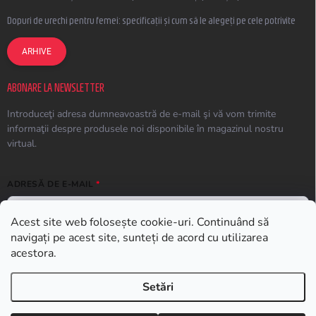
Dopuri de urechi pentru femei: specificații și cum să le alegeți pe cele potrivite
ARHIVE
ABONARE LA NEWSLETTER
Introduceţi adresa dumneavoastră de e-mail şi vă vom trimite
informaţii despre produsele noi disponibile în magazinul nostru
virtual.
ADRESĂ DE E-MAIL
Acest site web folosește cookie-uri. Continuând să
navigați pe acest site, sunteți de acord cu utilizarea
ABONARE
acestora.
Setări