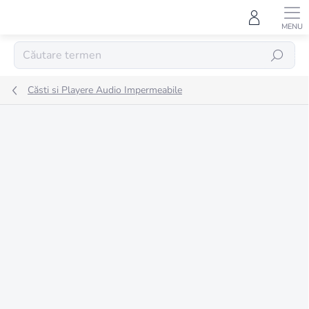
Treci
la
conținut
CĂUTARE
Căsti si Playere Audio Impermeabile