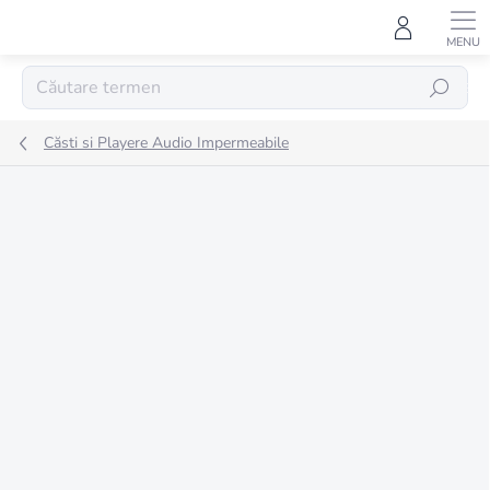
Treci
la
conținut
CĂUTARE
Căsti si Playere Audio Impermeabile