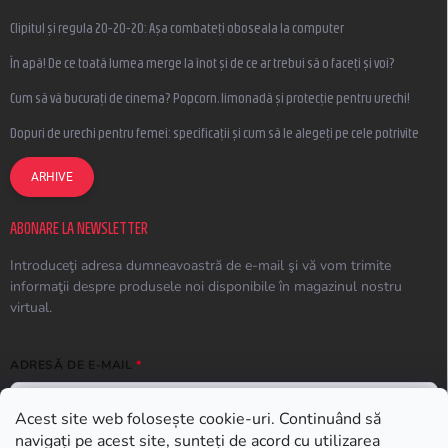
Clipitul și regula 20-20-20: Așa combateți oboseala la computer
În apă! De ce toată lumea merge la înot și de ce ar trebui să o faceți și voi?
Cum să vă bucurați de cinema? Popcorn, limonadă și protecție pentru urechi!
Dopuri de urechi pentru femei: specificații și cum să le alegeți pe cele potrivite
ARHIVE
ABONARE LA NEWSLETTER
Introduceţi adresa dumneavoastră de e-mail şi vă vom trimite
informaţii despre produsele noi disponibile în magazinul nostru
virtual.
ADRESĂ DE E-MAIL
Acest site web folosește cookie-uri. Continuând să
navigați pe acest site, sunteți de acord cu utilizarea