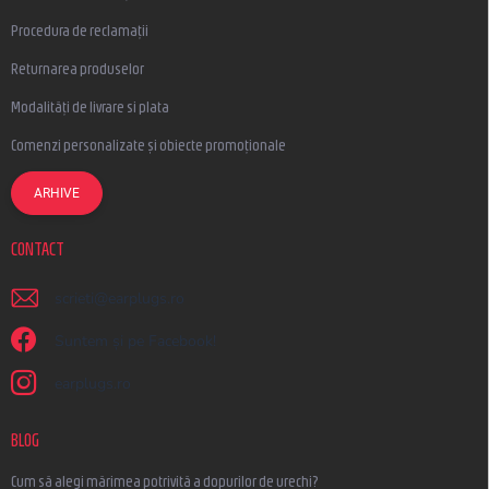
Procedura de reclamații
Returnarea produselor
Modalități de livrare si plata
Comenzi personalizate și obiecte promoționale
ARHIVE
CONTACT
scrieti
@
earplugs.ro
Suntem și pe Facebook!
earplugs.ro
BLOG
Cum să alegi mărimea potrivită a dopurilor de urechi?