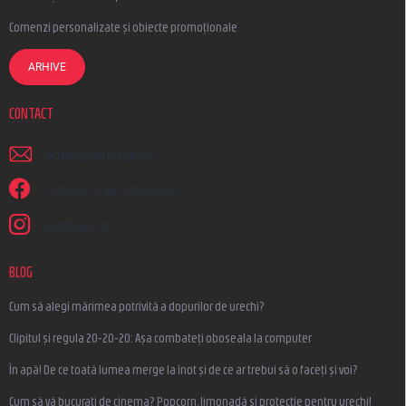
Comenzi personalizate și obiecte promoționale
ARHIVE
CONTACT
scrieti
@
earplugs.ro
Suntem și pe Facebook!
earplugs.ro
BLOG
Cum să alegi mărimea potrivită a dopurilor de urechi?
Clipitul și regula 20-20-20: Așa combateți oboseala la computer
În apă! De ce toată lumea merge la înot și de ce ar trebui să o faceți și voi?
Cum să vă bucurați de cinema? Popcorn, limonadă și protecție pentru urechi!