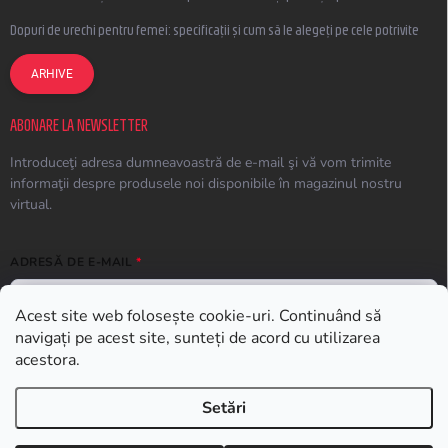
Dopuri de urechi pentru femei: specificații și cum să le alegeți pe cele potrivite
ARHIVE
ABONARE LA NEWSLETTER
Introduceţi adresa dumneavoastră de e-mail şi vă vom trimite
informaţii despre produsele noi disponibile în magazinul nostru
virtual.
ADRESĂ DE E-MAIL
Acest site web folosește cookie-uri. Continuând să
navigați pe acest site, sunteți de acord cu utilizarea
ABONARE
acestora.
Setări