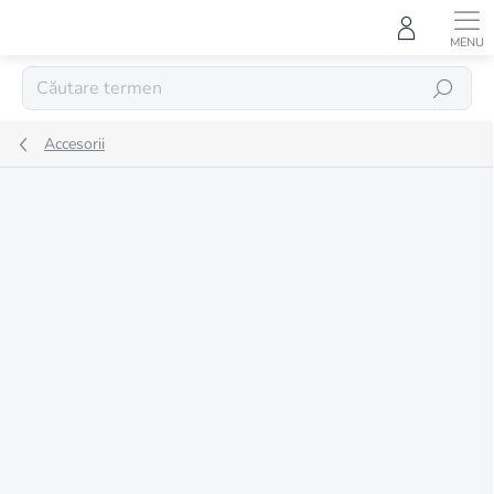
Treci
la
conținut
CĂUTARE
Accesorii