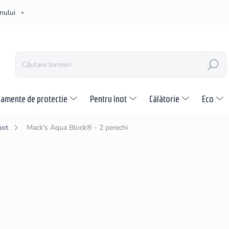
nului
CĂUTARE
pamente de protectie
Pentru înot
Călătorie
Eco
not
Mack's Aqua Block® - 2 perechi