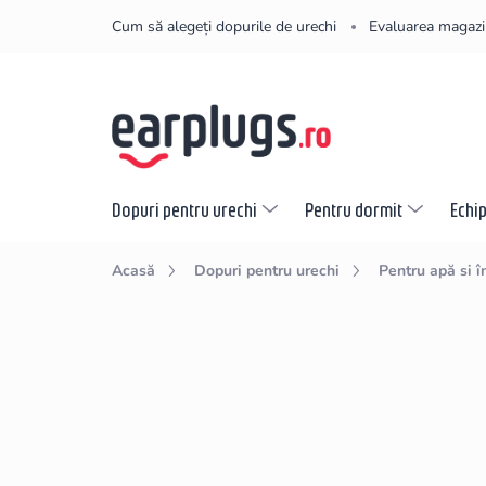
Treci
Cum să alegeți dopurile de urechi
Evaluarea magazi
la
conținut
Dopuri pentru urechi
Pentru dormit
Echi
Acasă
Dopuri pentru urechi
Pentru apă si î