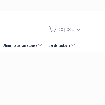
COŞ GOL
COŞ
DE
CUMPĂRĂTURI
Alimentatie sănătoasă
Idei de cadouri
Promotii
N