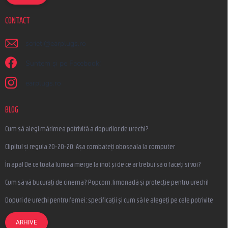
CONTACT
scrieti
@
earplugs.ro
Suntem și pe Facebook!
earplugs.ro
BLOG
Cum să alegi mărimea potrivită a dopurilor de urechi?
Clipitul și regula 20-20-20: Așa combateți oboseala la computer
În apă! De ce toată lumea merge la înot și de ce ar trebui să o faceți și voi?
Cum să vă bucurați de cinema? Popcorn, limonadă și protecție pentru urechi!
Dopuri de urechi pentru femei: specificații și cum să le alegeți pe cele potrivite
ARHIVE