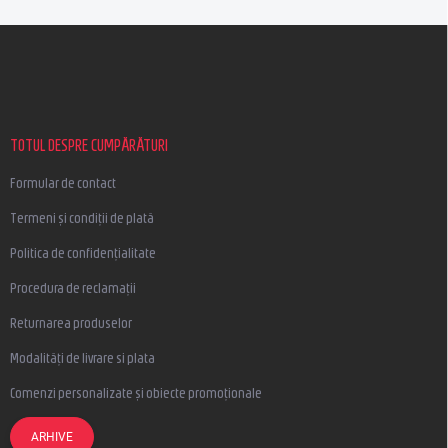
S
u
b
s
o
l
TOTUL DESPRE CUMPĂRĂTURI
Formular de contact
Termeni și condiții de plată
Politica de confidențialitate
Procedura de reclamații
Returnarea produselor
Modalități de livrare si plata
Comenzi personalizate și obiecte promoționale
ARHIVE