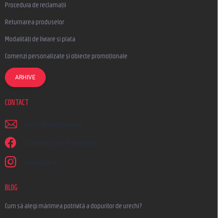
Procedura de reclamații
Returnarea produselor
Modalități de livrare si plata
Comenzi personalizate și obiecte promoționale
ARHIVE
CONTACT
scrieti
@
earplugs.ro
Suntem și pe Facebook!
earplugs.ro
BLOG
Cum să alegi mărimea potrivită a dopurilor de urechi?