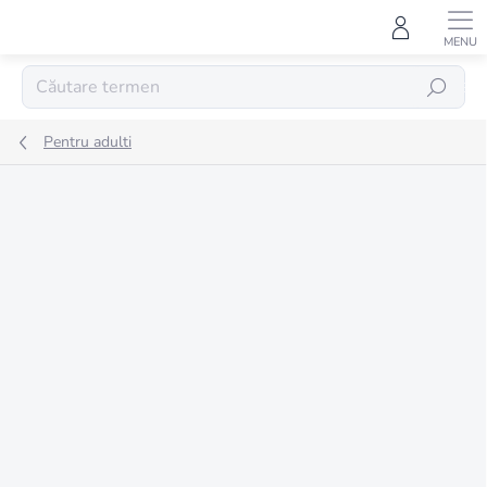
Treci
la
conținut
CĂUTARE
Pentru adulti