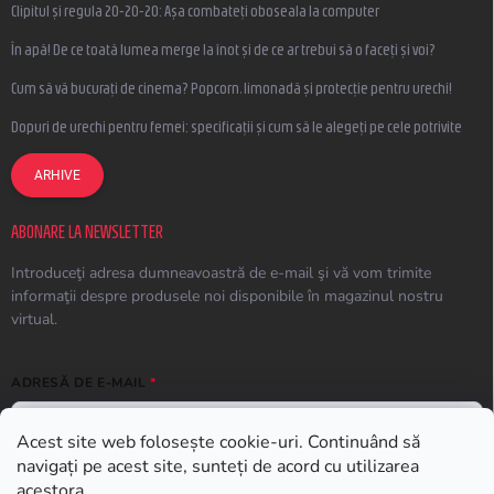
Clipitul și regula 20-20-20: Așa combateți oboseala la computer
În apă! De ce toată lumea merge la înot și de ce ar trebui să o faceți și voi?
Cum să vă bucurați de cinema? Popcorn, limonadă și protecție pentru urechi!
Dopuri de urechi pentru femei: specificații și cum să le alegeți pe cele potrivite
ARHIVE
ABONARE LA NEWSLETTER
Introduceţi adresa dumneavoastră de e-mail şi vă vom trimite
informaţii despre produsele noi disponibile în magazinul nostru
virtual.
ADRESĂ DE E-MAIL
Acest site web folosește cookie-uri. Continuând să
navigați pe acest site, sunteți de acord cu utilizarea
ABONARE
acestora.