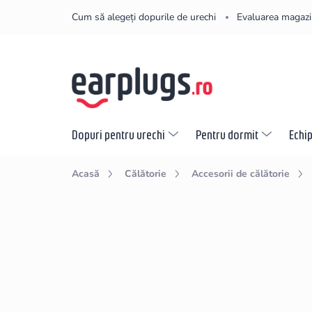
Treci
Cum să alegeți dopurile de urechi
Evaluarea magazi
la
conținut
Dopuri pentru urechi
Pentru dormit
Echi
Acasă
Călătorie
Accesorii de călătorie