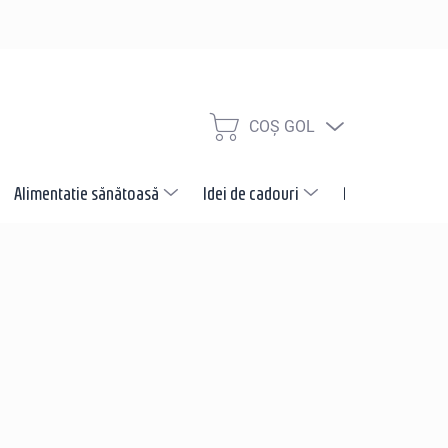
COŞ GOL
COŞ
DE
CUMPĂRĂTURI
Alimentatie sănătoasă
Idei de cadouri
Promotii
N