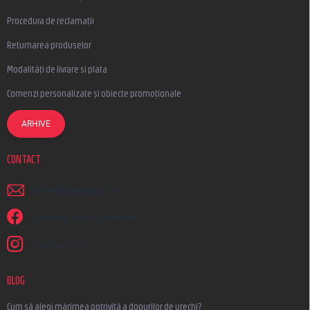
Procedura de reclamații
Returnarea produselor
Modalități de livrare si plata
Comenzi personalizate și obiecte promoționale
ARHIVE
CONTACT
scrieti
@
earplugs.ro
Suntem și pe Facebook!
earplugs.ro
BLOG
Cum să alegi mărimea potrivită a dopurilor de urechi?