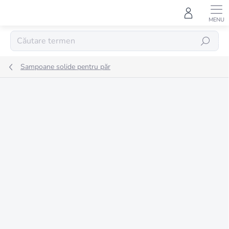
Treci
la
conținut
CĂUTARE
Sampoane solide pentru păr