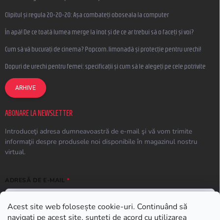
Clipitul și regula 20-20-20: Așa combateți oboseala la computer
În apă! De ce toată lumea merge la înot și de ce ar trebui să o faceți și voi?
Cum să vă bucurați de cinema? Popcorn, limonadă și protecție pentru urechi!
Dopuri de urechi pentru femei: specificații și cum să le alegeți pe cele potrivite
ARHIVE
ABONARE LA NEWSLETTER
Introduceţi adresa dumneavoastră de e-mail şi vă vom trimite
informaţii despre produsele noi disponibile în magazinul nostru
virtual.
ADRESĂ DE E-MAIL
Acest site web folosește cookie-uri. Continuând să
navigați pe acest site, sunteți de acord cu utilizarea