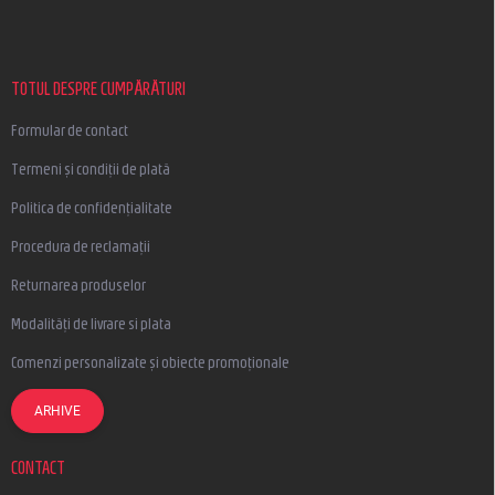
b
s
o
l
TOTUL DESPRE CUMPĂRĂTURI
Formular de contact
Termeni și condiții de plată
Politica de confidențialitate
Procedura de reclamații
Returnarea produselor
Modalități de livrare si plata
Comenzi personalizate și obiecte promoționale
ARHIVE
CONTACT