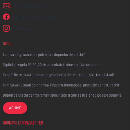
scrieti
@
earplugs.ro
Suntem și pe Facebook!
earplugs.ro
BLOG
Cum să alegi mărimea potrivită a dopurilor de urechi?
Clipitul și regula 20-20-20: Așa combateți oboseala la computer
În apă! De ce toată lumea merge la înot și de ce ar trebui să o faceți și voi?
Cum să vă bucurați de cinema? Popcorn, limonadă și protecție pentru urechi!
Dopuri de urechi pentru femei: specificații și cum să le alegeți pe cele potrivite
ARHIVE
ABONARE LA NEWSLETTER