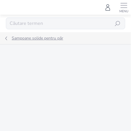
Treci
la
conținut
CĂUTARE
Sampoane solide pentru păr