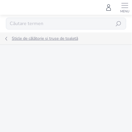
Treci
la
conținut
CĂUTARE
Sticle de călătorie si truse de toaletă