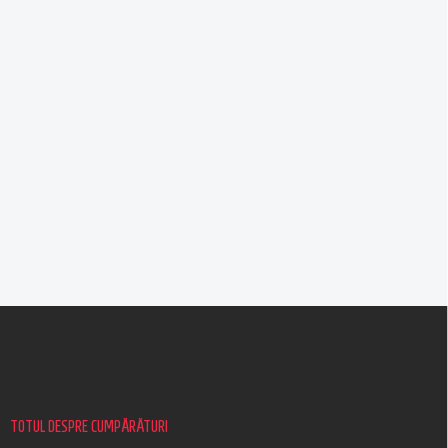
S
u
b
s
o
l
TOTUL DESPRE CUMPĂRĂTURI