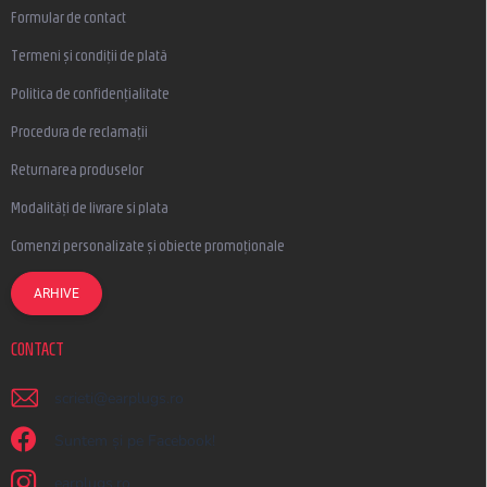
Formular de contact
Termeni și condiții de plată
Politica de confidențialitate
Procedura de reclamații
Returnarea produselor
Modalități de livrare si plata
Comenzi personalizate și obiecte promoționale
ARHIVE
CONTACT
scrieti
@
earplugs.ro
Suntem și pe Facebook!
earplugs.ro