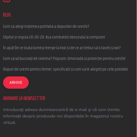
BLOG
Cum să alegi mărimea potrivită a dopurilor de urechi?
Clipitul și regula 20-20-20: Așa combateți oboseala la computer
În apă! De ce toată lumea merge la înot și de ce ar trebui să o faceți și voi?
Cum să vă bucurați de cinema? Popcorn, limonadă și protecție pentru urechi!
Dopuri de urechi pentru femei: specificații și cum să le alegeți pe cele potrivite
ARHIVE
ABONARE LA NEWSLETTER
Introduceţi adresa dumneavoastră de e-mail şi vă vom trimite
informaţii despre produsele noi disponibile în magazinul nostru
virtual.